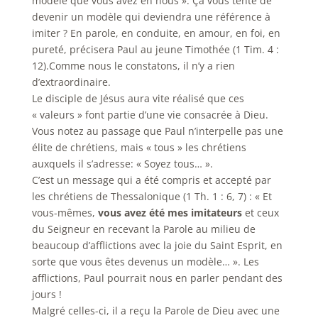
modèle que vous avez en nous ». Ça vous tente de
devenir un modèle qui deviendra une référence à
imiter ? En parole, en conduite, en amour, en foi, en
pureté, précisera Paul au jeune Timothée (1 Tim. 4 :
12).Comme nous le constatons, il n’y a rien
d’extraordinaire.
Le disciple de Jésus aura vite réalisé que ces
« valeurs » font partie d’une vie consacrée à Dieu.
Vous notez au passage que Paul n’interpelle pas une
élite de chrétiens, mais « tous » les chrétiens
auxquels il s’adresse: « Soyez tous… ».
C’est un message qui a été compris et accepté par
les chrétiens de Thessalonique (1 Th. 1 : 6, 7) : « Et
vous-mêmes,
vous avez été mes imitateurs
et ceux
du Seigneur en recevant la Parole au milieu de
beaucoup d’afflictions avec la joie du Saint Esprit, en
sorte que vous êtes devenus un modèle… ». Les
afflictions, Paul pourrait nous en parler pendant des
jours !
Malgré celles-ci, il a reçu la Parole de Dieu avec une